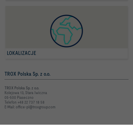
LOKALIZACJE
TROX Polska Sp. z o.o.
TROX Polska Sp. z o.o.
Kolejowa 13, Stara Iwiczna
05-500 Piaseczno
Telefon +48 22 737 18 58
E-Mail: office-pl@troxgroup.com
Kontakt online