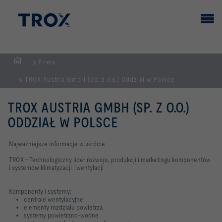
Firma
STRONA
TROX Austria GmbH (Sp. z o.o.) Oddział w Polsce
GŁÓWNA
TROX AUSTRIA GMBH (SP. Z O.O.)
ODDZIAŁ W POLSCE
Najważniejsze informacje w skrócie
TROX – Technologiczny lider rozwoju, produkcji i marketingu komponentów
i systemów klimatyzacji i wentylacji
Komponenty i systemy:
centrale wentylacyjne
elementy rozdziału powietrza
systemy powietrzno-wodne