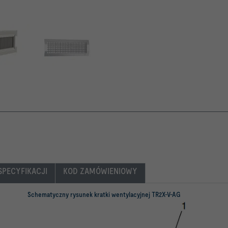
SPECYFIKACJI
KOD ZAMÓWIENIOWY
Schematyczny rysunek kratki wentylacyjnej TR2X-V-AG
a