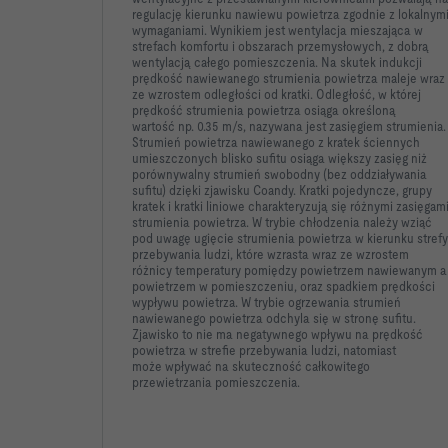
regulację kierunku nawiewu
powietrza zgodnie z lokalnym
wymaganiami. Wynikiem jest
wentylacja mieszająca w
strefach komfortu i obszarach
przemysłowych, z dobrą
wentylacją całego pomieszczenia. Na
skutek indukcji
prędkość nawiewanego strumienia powietrza
maleje wraz
ze wzrostem odległości od kratki. Odległość, w
której
prędkość strumienia powietrza osiąga określoną
wartość
np. 0.35 m/s, nazywana jest zasięgiem strumienia.
Strumień
powietrza nawiewanego z kratek ściennych
umieszczonych
blisko sufitu osiąga większy zasięg niż
porównywalny strumień
swobodny (bez oddziaływania
sufitu) dzięki zjawisku Coandy.
Kratki pojedyncze, grupy
kratek i kratki liniowe charakteryzują się
różnymi zasięgam
strumienia powietrza. W trybie chłodzenia
należy wziąć
pod uwagę ugięcie strumienia powietrza w kierunku
strefy
przebywania ludzi, które wzrasta wraz ze wzrostem
różnicy
temperatury pomiędzy powietrzem nawiewanym a
powietrzem w
pomieszczeniu, oraz spadkiem prędkości
wypływu powietrza. W
trybie ogrzewania strumień
nawiewanego powietrza odchyla się
w stronę sufitu.
Zjawisko to nie ma negatywnego wpływu na
prędkość
powietrza w strefie przebywania ludzi, natomiast
może
wpływać na skuteczność całkowitego
przewietrzania
pomieszczenia.