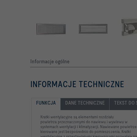
4 różne sposoby mocowania
Informacje ogólne
INFORMACJE TECHNICZNE
FUNKCJA
DANE TECHNICZNE
TEKST DO 
Kratki wentylacyjne są elementami rozdziału
powietrza
przeznaczonymi do nawiewu i wywiewu w
systemach wentylacji i
klimatyzacji. Nawiewane powietrze
kierowane jest bezpośrednio
do pomieszczenia. Kratki
wentylacyjne z przestawianymi
kierownicami pozwalają n