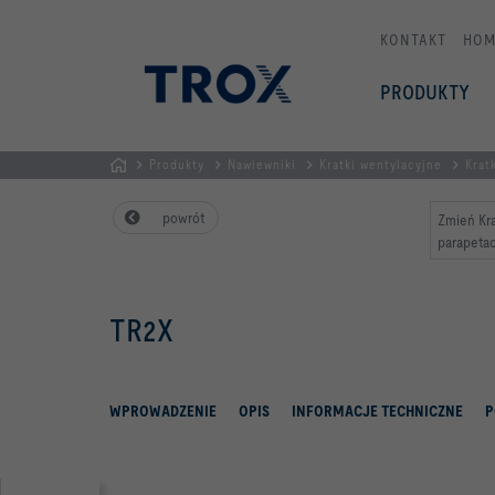
KONTAKT
HOM
PRODUKTY
Produkty
Nawiewniki
Kratki wentylacyjne
Krat
STRONA
powrót
Zmień Kra
GŁÓWNA
parapetac
TR2X
WPROWADZENIE
OPIS
INFORMACJE TECHNICZNE
P