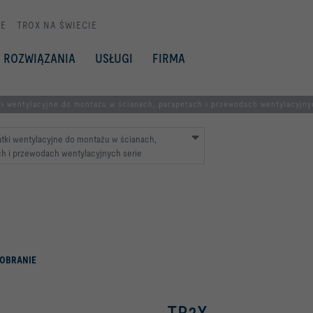
E
TROX NA ŚWIECIE
ROZWIĄZANIA
USŁUGI
FIRMA
ki wentylacyjne do montażu w ścianach, parapetach i przewodach wentylacyjny
tki wentylacyjne do montażu w ścianach,
h i przewodach wentylacyjnych serie
OBRANIE
TR2X