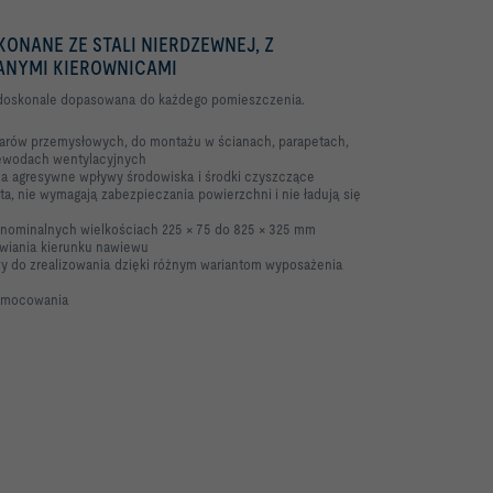
ONANE ZE STALI NIERDZEWNEJ, Z
ANYMI KIEROWNICAMI
a, doskonale dopasowana do każdego
pomieszczenia.
zarów przemysłowych, do montażu w ścianach,
parapetach,
zewodach wentylacyjnych
na agresywne wpływy środowiska i środki
czyszczące
ta, nie wymagają zabezpieczania powierzchni i
nie ładują się
 nominalnych wielkościach 225 × 75 do 825 ×
325 mm
awiania kierunku nawiewu
twy do zrealizowania dzięki różnym wariantom
wyposażenia
o mocowania