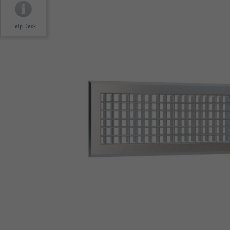
Help Desk
4 różne układy kierownic
Do montażu w przewodach okrągłych