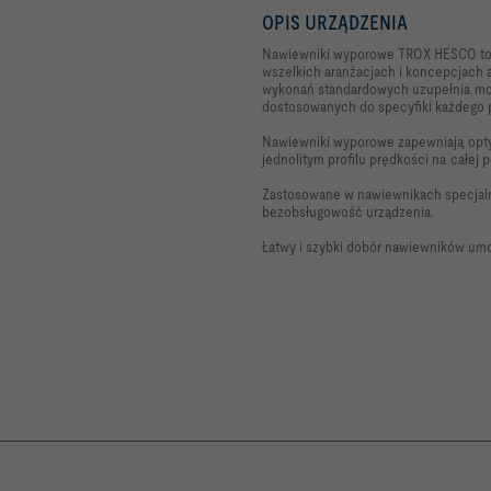
OPIS URZĄDZENIA
Nawiewniki wyporowe TROX HESCO to 
wszelkich aranżacjach i koncepcjach
wykonań standardowych uzupełnia mo
dostosowanych do specyfiki każdego 
Nawiewniki wyporowe zapewniają optym
jednolitym profilu prędkości na całej
Zastosowane w nawiewnikach specjaln
bezobsługowość urządzenia.
Łatwy i szybki dobór nawiewników umo