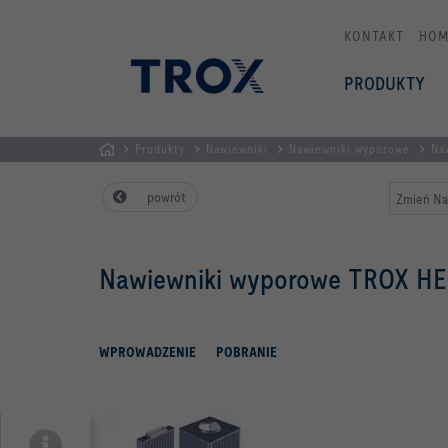
KONTAKT
HOM
PRODUKTY
Produkty
Nawiewniki
Nawiewniki wyporowe
Na
STRONA
powrót
Zmień Na
GŁÓWNA
Nawiewniki wyporowe TROX H
WPROWADZENIE
POBRANIE