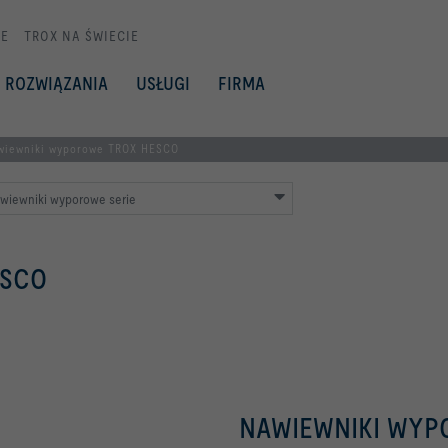
E
TROX NA ŚWIECIE
ROZWIĄZANIA
USŁUGI
FIRMA
wiewniki wyporowe TROX HESCO
wiewniki wyporowe serie
ESCO
NAWIEWNIKI WYP