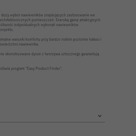
duży wybór nawiewników znajdujących zastosowanie we
 architektonicznych pomieszczeń. Szeroką gamę atrakcyjnych
żliwość indywidualnych wykonań nawiewników
projektu.
alne warunki komfortu przy bardzo niskim poziomie hałasu i
 powierzchni nawiewnika.
ie skonstruowane dysze z tworzywa sztucznego gwarantują
żliwia program “Easy Product Finder”.