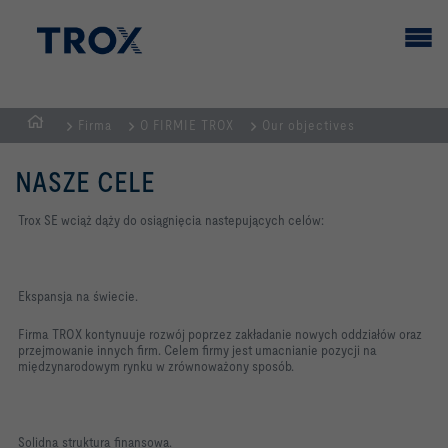
Firma
O FIRMIE TROX
Our objectives
STRONA
GŁÓWNA
NASZE CELE
Trox SE wciąż dąży do osiągnięcia nastepujących celów:
Ekspansja na świecie.
Firma TROX kontynuuje rozwój poprzez zakładanie nowych oddziałów oraz
przejmowanie innych firm. Celem firmy jest umacnianie pozycji na
międzynarodowym rynku w zrównoważony sposób.
Solidna struktura finansowa.