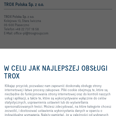
TROX Polska Sp. z o.o.
TROX Polska Sp. z o.o.
Kolejowa 13, Stara Iwiczna
05-500 Piaseczno
Telefon +48 22 737 18 58
E-Mail: office-pl@troxgroup.com
Kontakt online
Klikając przycisk, pozwalasz nam
zapewnić doskonałą obsługę
Zapytanie ofertowe
W CELU JAK NAJLEPSZEJ OBSŁUGI
strony internetowej i łatwe
procesy zakupowe. Pliki cookie
TROX
Zgłoszenie usterki
obejmują te, które są niezbędne
do funkcjonowania strony
Klikając przycisk, pozwalasz nam zapewnić doskonałą obsługę strony
internetowej oraz do kontroli
internetowej i łatwe procesy zakupowe. Pliki cookie obejmują te, które są
naszych usług i aplikacji, a także
TROX w serwisach społecznościowych
niezbędne do funkcjonowania strony internetowej oraz do kontroli naszych
te, które są wykorzystywane
usług i aplikacji, a także te, które są wykorzystywane wyłącznie do celów
wyłącznie do celów
statystycznych, usprawnienia ustawień lub do wyświetlania
statystycznych, usprawnienia
spersonalizowanych treści. Możesz zdecydować, na które kategorie chcesz
ustawień lub do wyświetlania
zezwolić, i dostosować ustawienia wykorzystania danych w oparciu o
spersonalizowanych treści.
Home
Kontakt
Dane firmy
Ogólne warunki dostawy i płatności
indywidualne wymagania. Należy pamiętać, że w zależności od wybranych
Możesz zdecydować, na które