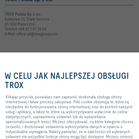
TROX Polska Sp. z o.o.
Kolejowa 13, Stara Iwiczna
05-500 Piaseczno
Telefon +48 22 737 18 58
E-Mail: office-pl@troxgroup.com
Kontakt online
Klikając przycisk, pozwalasz nam
zapewnić doskonałą obsługę
Zapytanie ofertowe
W CELU JAK NAJLEPSZEJ OBSŁUGI
strony internetowej i łatwe
procesy zakupowe. Pliki cookie
TROX
Zgłoszenie usterki
obejmują te, które są niezbędne
do funkcjonowania strony
Klikając przycisk, pozwalasz nam zapewnić doskonałą obsługę strony
internetowej oraz do kontroli
internetowej i łatwe procesy zakupowe. Pliki cookie obejmują te, które są
naszych usług i aplikacji, a także
TROX w serwisach społecznościowych
niezbędne do funkcjonowania strony internetowej oraz do kontroli naszych
te, które są wykorzystywane
usług i aplikacji, a także te, które są wykorzystywane wyłącznie do celów
wyłącznie do celów
statystycznych, usprawnienia ustawień lub do wyświetlania
statystycznych, usprawnienia
spersonalizowanych treści. Możesz zdecydować, na które kategorie chcesz
ustawień lub do wyświetlania
zezwolić, i dostosować ustawienia wykorzystania danych w oparciu o
spersonalizowanych treści.
Home
Kontakt
Dane firmy
Ogólne warunki dostawy i płatności
indywidualne wymagania. Należy pamiętać, że w zależności od wybranych
Możesz zdecydować, na które
ustawień nie wszystkie funkcje strony mogą być dostępne. Możesz zmienić
kategorie chcesz zezwolić, i
Polityka prywatności
Wyłączenie odpowiedzialności