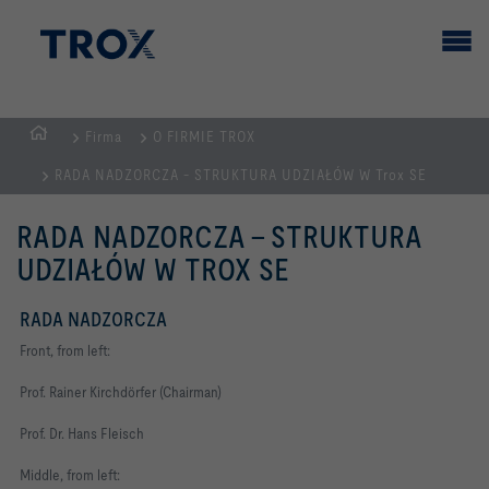
Firma
O FIRMIE TROX
STRONA
RADA NADZORCZA - STRUKTURA UDZIAŁÓW W Trox SE
GŁÓWNA
RADA NADZORCZA - STRUKTURA
UDZIAŁÓW W TROX SE
RADA NADZORCZA
Front, from left:
Prof. Rainer Kirchdörfer (Chairman)
Prof. Dr. Hans Fleisch
Middle, from left: