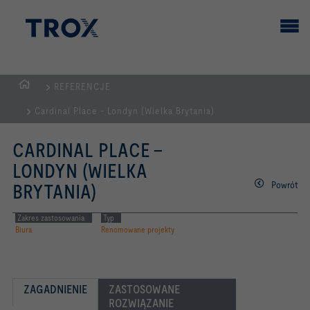
REFERENCJE
STRONA
Cardinal Place - Londyn (Wielka Brytania)
GŁÓWNA
CARDINAL PLACE -
LONDYN (WIELKA
Powrót
BRYTANIA)
Zakres zastosowania
Typ
Biura
Renomowane projekty
ZAGADNIENIE
ZASTOSOWANE 
ROZWIĄZANIE