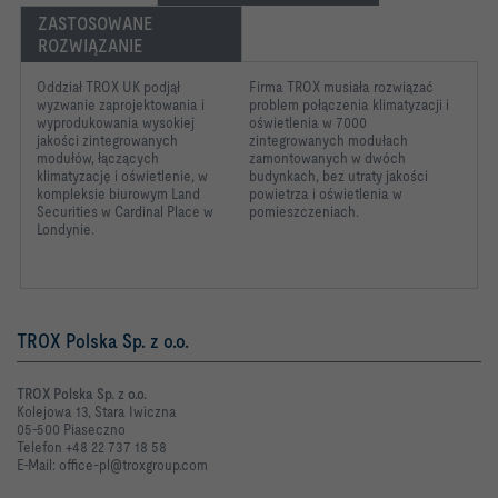
ZASTOSOWANE 
ROZWIĄZANIE
Oddział TROX UK podjął
Firma TROX musiała rozwiązać
wyzwanie zaprojektowania i
problem połączenia klimatyzacji i
wyprodukowania wysokiej
oświetlenia w 7000
jakości zintegrowanych
zintegrowanych modułach
modułów, łączących
zamontowanych w dwóch
klimatyzację i oświetlenie, w
budynkach, bez utraty jakości
kompleksie biurowym Land
powietrza i oświetlenia w
Securities w Cardinal Place w
pomieszczeniach.
Londynie.
TROX Polska Sp. z o.o.
TROX Polska Sp. z o.o.
Kolejowa 13, Stara Iwiczna
05-500 Piaseczno
Telefon +48 22 737 18 58
E-Mail: office-pl@troxgroup.com