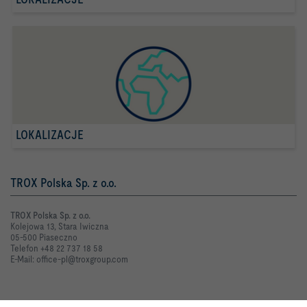
LOKALIZACJE
TROX Polska Sp. z o.o.
TROX Polska Sp. z o.o.
Kolejowa 13, Stara Iwiczna
05-500 Piaseczno
Telefon +48 22 737 18 58
E-Mail: office-pl@troxgroup.com