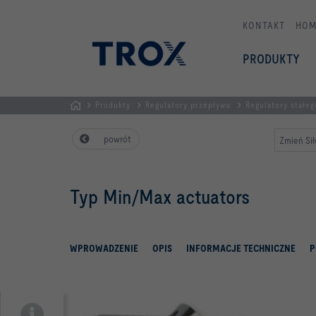
KONTAKT
HOM
PRODUKTY
Produkty
Regulatory przepływu
Regulatory stałe
STRONA
powrót
Zmień Sił
GŁÓWNA
Typ Min/Max actuators
WPROWADZENIE
OPIS
INFORMACJE TECHNICZNE
P