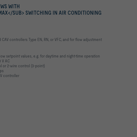
OWS WITH
AX</SUB> SWITCHING IN AIR CONDITIONING
 CAV controllers Type EN, RN, or VFC, and for flow adjustment
w setpoint values, e.g. for daytime and night-time operation
0 V AC
l or 2-wire control (3-point)
ops
V controller