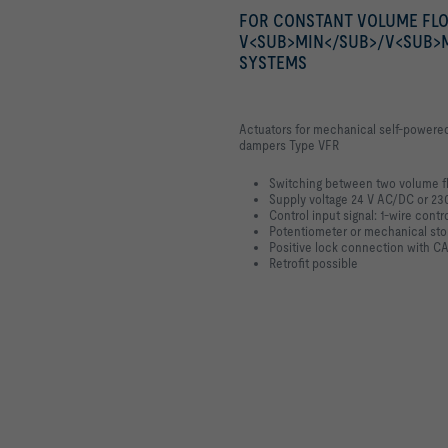
FOR CONSTANT VOLUME FL
V<SUB>MIN</SUB>/V<SUB>M
SYSTEMS
Actuators for mechanical self-powered
dampers Type VFR
Switching between two volume flo
Supply voltage 24 V AC/DC or 23
Control input signal: 1-wire contro
Potentiometer or mechanical st
Positive lock connection with CA
Retrofit possible