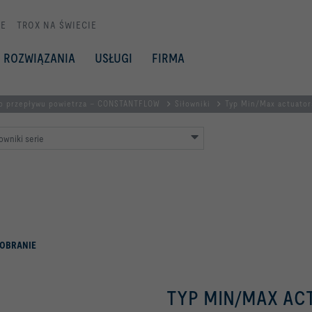
E
TROX NA ŚWIECIE
ROZWIĄZANIA
USŁUGI
FIRMA
go przepływu powietrza – CONSTANTFLOW
Siłowniki
Typ Min/Max actuator
owniki serie
OBRANIE
TYP MIN/MAX AC