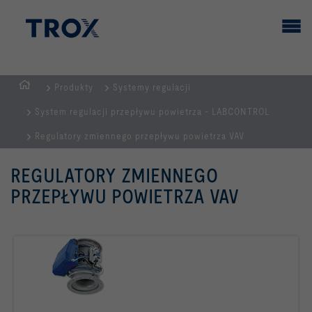
Produkty
Systemy regulacji
STRONA
System regulacji przepływu powietrza - LABCONTROL
GŁÓWNA
Regulatory zmiennego przepływu powietrza VAV
REGULATORY ZMIENNEGO
PRZEPŁYWU POWIETRZA VAV