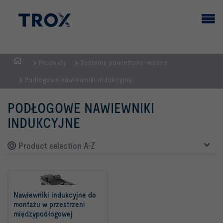
Produkty
Systemy powietrzno-wodne
STRONA
Podłogowe nawiewniki indukcyjne
GŁÓWNA
PODŁOGOWE NAWIEWNIKI
INDUKCYJNE
Product selection A-Z
Nawiewniki indukcyjne do 
montażu w przestrzeni 
międzypodłogowej