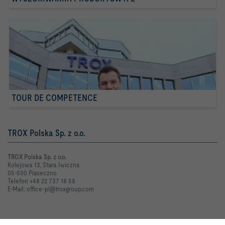
TOUR DE COMPETENCE
TROX Polska Sp. z o.o.
TROX Polska Sp. z o.o.
Kolejowa 13, Stara Iwiczna
05-500 Piaseczno
Telefon +48 22 737 18 58
E-Mail: office-pl@troxgroup.com