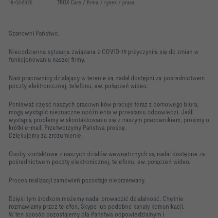
18-03-2020
TROX Care / firma / rynek / prasa
Szanowni Państwo,
Niecodzienna sytuacja związana z COVID-19 przyczyniła się do zmian w
funkcjonowaniu naszej firmy.
Nasi pracownicy działający w terenie są nadal dostępni za pośrednictwem
poczty elektronicznej, telefonu, ew. połączeń wideo.
Ponieważ część naszych pracowników pracuje teraz z domowego biura,
mogą wystąpić nieznaczne opóźnienia w przesłaniu odpowiedzi. Jeśli
wystąpią problemy w skontaktowaniu się z naszym pracownikiem, prosimy o
krótki e-mail. Przetworzymy Państwa prośbę.
Dziękujemy za zrozumienie.
Osoby kontaktowe z naszych działów wewnętrznych są nadal dostępne za
pośrednictwem poczty elektronicznej, telefonu, ew. połączeń wideo.
Proces realizacji zamówień pozostaje nieprzerwany.
Dzięki tym środkom możemy nadal prowadzić działalność. Chętnie
rozmawiamy przez telefon, Skype lub podobne kanały komunikacji.
W ten sposób pozostajemy dla Państwa odpowiedzialnym i