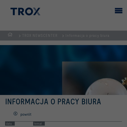
TROX NEWSCENTER
Informacja o pracy biura
STRONA
GŁÓWNA
INFORMACJA O PRACY BIURA
powrót
data
temat