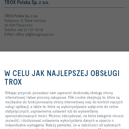
TROX Polska Sp. z o.o.
TROX Polska Sp. z o.o.
Kolejowa 13, Stara Iwiczna
05-500 Piaseczno
Telefon +48 22 737 18 58
E-Mail: office-pl@troxgroup.com
Kontakt online
Klikając przycisk, pozwalasz nam
zapewnić doskonałą obsługę
Zapytanie ofertowe
W CELU JAK NAJLEPSZEJ OBSŁUGI
strony internetowej i łatwe
procesy zakupowe. Pliki cookie
TROX
Zgłoszenie usterki
obejmują te, które są niezbędne
do funkcjonowania strony
Klikając przycisk, pozwalasz nam zapewnić doskonałą obsługę strony
internetowej oraz do kontroli
internetowej i łatwe procesy zakupowe. Pliki cookie obejmują te, które są
naszych usług i aplikacji, a także
TROX w serwisach społecznościowych
niezbędne do funkcjonowania strony internetowej oraz do kontroli naszych
te, które są wykorzystywane
usług i aplikacji, a także te, które są wykorzystywane wyłącznie do celów
wyłącznie do celów
statystycznych, usprawnienia ustawień lub do wyświetlania
statystycznych, usprawnienia
spersonalizowanych treści. Możesz zdecydować, na które kategorie chcesz
ustawień lub do wyświetlania
zezwolić, i dostosować ustawienia wykorzystania danych w oparciu o
spersonalizowanych treści.
Home
Kontakt
Dane firmy
Ogólne warunki dostawy i płatności
indywidualne wymagania. Należy pamiętać, że w zależności od wybranych
Możesz zdecydować, na które