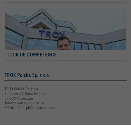
TOUR DE COMPETENCE
TROX Polska Sp. z o.o.
TROX Polska Sp. z o.o.
Kolejowa 13, Stara Iwiczna
05-500 Piaseczno
Telefon +48 22 737 18 58
E-Mail: office-pl@troxgroup.com