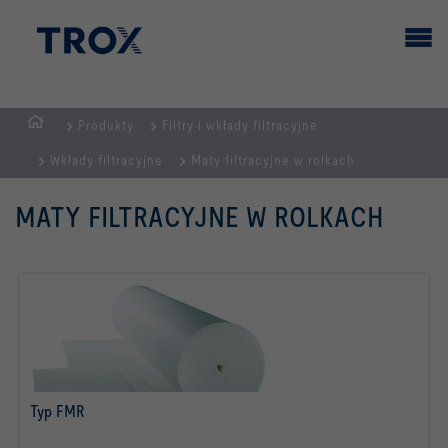
Produkty
Filtry i wkłady filtracyjne
STRONA
Wkłady filtracyjne
Maty filtracyjne w rolkach
GŁÓWNA
MATY FILTRACYJNE W ROLKACH
Typ FMR
więcej