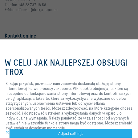
Telefon +48 22 737 18 58
E-Mail: office-pl@troxgroup.com
Kontakt online
Zapytanie ofertowe
Klikając przycisk, pozwalasz nam
zapewnić doskonałą obsługę
W CELU JAK NAJLEPSZEJ OBSŁUGI
Zgłoszenie usterki
strony internetowej i łatwe procesy
zakupowe. Pliki cookie obejmują
TROX
te, które są niezbędne do
funkcjonowania strony
TROX w serwisach społecznościowych
Klikając przycisk, pozwalasz nam zapewnić doskonałą obsługę strony
internetowej oraz do kontroli
internetowej i łatwe procesy zakupowe. Pliki cookie obejmują te, które są
naszych usług i aplikacji, a także
niezbędne do funkcjonowania strony internetowej oraz do kontroli naszych
te, które są wykorzystywane
usług i aplikacji, a także te, które są wykorzystywane wyłącznie do celów
wyłącznie do celów
statystycznych, usprawnienia ustawień lub do wyświetlania
statystycznych, usprawnienia
Home
Kontakt
Dane firmy
Ogólne warunki dostawy i płatności
spersonalizowanych treści. Możesz zdecydować, na które kategorie chcesz
ustawień lub do wyświetlania
Polityka prywatności
Wyłączenie odpowiedzialności
zezwolić, i dostosować ustawienia wykorzystania danych w oparciu o
spersonalizowanych treści.
indywidualne wymagania. Należy pamiętać, że w zależności od wybranych
Możesz zdecydować, na które
2026 © TROX Polska Sp. z o.o.
ustawień nie wszystkie funkcje strony mogą być dostępne. Możesz zmienić
kategorie chcesz zezwolić, i
swój wybór w dowolnym momencie.
dostosować ustawienia
POLICY
wykorzystania danych w oparciu o
Adjust settings