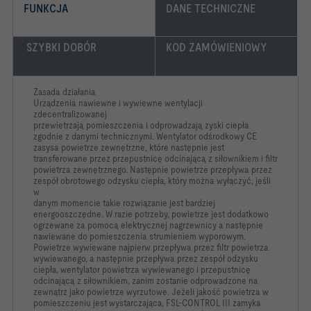
FUNKCJA
DANE TECHNICZNE
 SZYBKI DOBÓR
KOD ZAMÓWIENIOWY
Zasada działania
Urządzenia nawiewne i wywiewne wentylacji
zdecentralizowanej
przewietrzają pomieszczenia i odprowadzają zyski ciepła
zgodnie z danymi technicznymi. Wentylator odśrodkowy CE
zasysa powietrze zewnętrzne, które następnie jest
transferowane przez przepustnicę odcinającą z siłownikiem i filtr
powietrza zewnętrznego. Następnie powietrze przepływa przez
zespół obrotowego odzysku ciepła, który można wyłączyć, jeśli
w
danym momencie takie rozwiązanie jest bardziej
energooszczędne. W razie potrzeby, powietrze jest dodatkowo
ogrzewane za pomocą elektrycznej nagrzewnicy a następnie
nawiewane do pomieszczenia strumieniem wyporowym.
Powietrze wywiewane najpierw przepływa przez filtr powietrza
wywiewanego, a następnie przepływa przez zespół odzysku
ciepła, wentylator powietrza wywiewanego i przepustnicę
odcinającą z siłownikiem, zanim zostanie odprowadzone na
zewnątrz jako powietrze wyrzutowe. Jeżeli jakość powietrza w
pomieszczeniu jest wystarczająca, FSL-CONTROL III zamyka