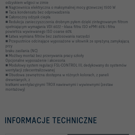
odzyskiem wilgoci w zimie
■ Nagrzewnica elektryczna o maksymalnej mocy grzewczej 1500 W
■ Taca kondensatu bez odprowadzenia
■ Całoroczny odzysk ciepła
■ Redukcja zanieczyszczenia drobnym pyłem dzięki zintegrowanym filtrom
spełniającym wymagania VDI 6022 - klasa filtra ISO ePM1 65% i filtra
powietrza wywiewanego ISO coarse 60%
■ Łatwa wymiana filtrów bez zastosowania narzędzi
■ Przepustnice odcinające wyposażone w siłownik ze sprężyną zamykającą
przy
braku zasilania (NC)
■ Możliwy montaż bez przerywania pracy szkoły
Opcjonalne wyposażenie i akcesoria
■ Modułowy system regulacji FSL-CONTROL III, dedykowany do systemów
wentylacji zdecentralizowanej
■ Obudowa zewnętrzna dostępna w różnych kolorach, z paneli
drewnianych, z
kratkami wentylacyjnymi TROX nawiewnymi i wywiewnymi (zestaw
montażowy)
INFORMACJE TECHNICZNE