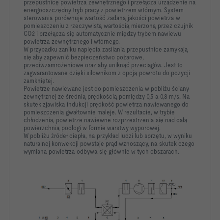
przepustnicę powietrza zewnętrznego i przełącza urządzenie na
energooszczędny tryb pracy z powietrzem wtórnym. System
sterowania porównuje wartość zadaną jakości powietrza w
pomieszczeniu z rzeczywistą wartością mierzoną przez czujnik
CO2 i przełącza się automatycznie między trybem nawiewu
powietrza zewnętrznego i wtórnego.
W przypadku zaniku napięcia zasilania przepustnice zamykają
się aby zapewnić bezpieczeństwo pożarowe,
przeciwzamrożeniowe oraz aby uniknąć przeciągów. Jest to
zagwarantowane dzięki siłownikom z opcją powrotu do pozycji
zamkniętej.
Powietrze nawiewane jest do pomieszczenia w pobliżu ściany
zewnętrznej ze średnią prędkością pomiędzy 0,5 a 0,8 m/s. Na
skutek zjawiska indukcji prędkość powietrza nawiewanego do
pomieszczenia gwałtownie maleje. W rezultacie, w trybie
chłodzenia, powietrze nawiewne rozprzestrzenia się nad całą
powierzchnią podłogi w formie warstwy wyporowej.
W pobliżu źródeł ciepła, na przykład ludzi lub sprzętu, w wyniku
naturalnej konwekcji powstaje prąd wznoszący, na skutek czego
wymiana powietrza odbywa się głównie w tych obszarach.