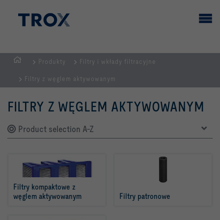
Produkty
Filtry i wkłady filtracyjne
STRONA
Filtry z węglem aktywowanym
GŁÓWNA
FILTRY Z WĘGLEM AKTYWOWANYM
Product selection A-Z
Filtry kompaktowe z 
węglem aktywowanym
Filtry patronowe