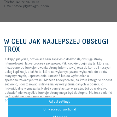
Telefon +48 22 737 18 58
E-Mail: office-pl@troxgroup.com
Kontakt online
Klikając przycisk, pozwalasz nam
zapewnić doskonałą obsługę
Zapytanie ofertowe
W CELU JAK NAJLEPSZEJ OBSŁUGI
strony internetowej i łatwe
procesy zakupowe. Pliki cookie
TROX
Zgłoszenie usterki
obejmują te, które są niezbędne
do funkcjonowania strony
Klikając przycisk, pozwalasz nam zapewnić doskonałą obsługę strony
internetowej oraz do kontroli
internetowej i łatwe procesy zakupowe. Pliki cookie obejmują te, które są
naszych usług i aplikacji, a także
TROX w serwisach społecznościowych
niezbędne do funkcjonowania strony internetowej oraz do kontroli naszych
te, które są wykorzystywane
usług i aplikacji, a także te, które są wykorzystywane wyłącznie do celów
wyłącznie do celów
statystycznych, usprawnienia ustawień lub do wyświetlania
statystycznych, usprawnienia
spersonalizowanych treści. Możesz zdecydować, na które kategorie chcesz
ustawień lub do wyświetlania
zezwolić, i dostosować ustawienia wykorzystania danych w oparciu o
spersonalizowanych treści.
Home
Kontakt
Dane firmy
Ogólne warunki dostawy i płatności
indywidualne wymagania. Należy pamiętać, że w zależności od wybranych
Możesz zdecydować, na które
ustawień nie wszystkie funkcje strony mogą być dostępne. Możesz zmienić
kategorie chcesz zezwolić, i
Polityka prywatności
Wyłączenie odpowiedzialności
swój wybór w dowolnym momencie.
dostosować ustawienia
POLICY
wykorzystania danych w oparciu o
2026 © TROX Polska Sp. z o.o.
Adjust settings
indywidualne wymagania. Należy
Only accept functional
pamiętać, że w zależności od
wybranych ustawień nie wszystkie