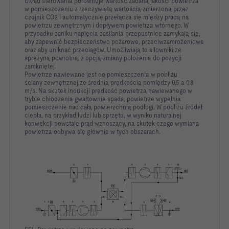
Układ sterowania porównuje wartość zadaną jakości powietrza
w
pomieszczeniu z rzeczywistą wartością zmierzoną przez
czujnik
CO2 i automatycznie przełącza się między pracą na
powietrzu
zewnętrznym i dopływem powietrza wtórnego.
W
przypadku zaniku napięcia zasilania przepustnice zamykają
się,
aby zapewnić bezpieczeństwo pożarowe,
przeciwzamrożeniowe
oraz aby uniknąć przeciągów. Umożliwiają
to siłowniki ze
sprężyną powrotną, z opcją zmiany położenia do
pozycji
zamkniętej.
Powietrze nawiewane jest do pomieszczenia w pobliżu
ściany
zewnętrznej ze średnią prędkością pomiędzy 0,5 a 0,8
m/s. Na
skutek indukcji prędkość powietrza nawiewanego w
trybie
chłodzenia gwałtownie spada, powietrze wypełnia
pomieszczenie
nad całą powierzchnią podłogi.
W pobliżu źródeł
ciepła, na przykład ludzi lub sprzętu, w wyniku
naturalnej
konwekcji powstaje prąd wznoszący, na skutek czego
wymiana
powietrza odbywa się głównie w tych obszarach.