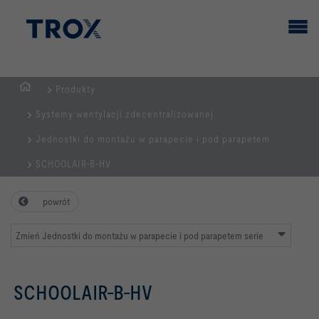
Produkty
STRONA
Systemy wentylacji zdecentralizowanej
GŁÓWNA
Jednostki do montażu w parapecie i pod parapetem
SCHOOLAIR-B-HV
powrót
Zmień Jednostki do montażu w parapecie i pod parapetem serie
SCHOOLAIR-B-HV