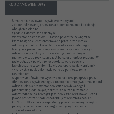
KOD ZAMÓWIENIOWY
Urządzenia nawiewne i wywiewne wentylacji
zdecentralizowanej
przewietrzają pomieszczenie i odbierają
obciążenia cieplne
zgodnie z danymi technicznymi.
Wentylator odśrodkowy CE zasysa powietrze zewnętrzne,
które
następnie jest transferowane przez przepustnicę
odcinającą z
siłownikiem i filtr powietrza zewnętrznego.
Następnie powietrze przepływa przez zespół obrotowego
odzysku ciepła, który można wyłączyć, jeśli w danym
momencie
takie rozwiązanie jest bardziej energooszczędne.
W
razie potrzeby, powietrze jest dodatkowo ogrzewane
lub
chłodzone w wymienniku ciepła (opcjonalnie wymiennik
4-
rurowy), a następnie nawiewane do pomieszczenia
strumieniem
wyporowym.
Powietrze wywiewane najpierw przepływa przez
filtr powietrza
wywiewanego, a następnie przepływa przez moduł
odzysku
ciepła, wentylator powietrza wywiewanego i
przepustnicę
odcinającą z siłownikiem, zanim zostanie
odprowadzone na
zewnątrz jako powietrze wyrzutowe.
Jeżeli
jakość powietrza w pomieszczeniu jest wystarczająca,
FSL-
CONTROL III zamyka przepustnicę powietrza zewnętrznego
i
przełącza urządzenie na energooszczędny tryb pracy
z
powietrzem wtórnym.