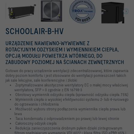
SCHOOLAIR-B-HV
URZĄDZENIE NAWIEWNO-WYWIEWNE Z
ROTACYJNYM ODZYSKIEM I WYMIENNIKIEM CIEPŁA,
OPCJĄ MODUŁU POWIETRZA WTÓRNEGO, DO
ZABUDOWY POZIOMEJ NA ŚCIANACH ZEWNĘTRZNYCH
Gotowe do pracy urządzenie wentylacji zdecentralizowanej, które zapewnia
dobry poziom komfortu i jest stosowane do wentylacji pomieszczeń takich
jak sale lekcyjne, sale konferencyjne i żłobki
Zoptymalizowane akustycznie wentylatory EC o małej mocy właściwej
wentylatora, SFP = 0 zgodnie z EN 16798-3
Obrotowy wymiennik odzysku ciepła (sprawność odzysku ciepła 75%)
Wymiennik ciepła o wysokiej efektywności systemu 2- lub 4-rurowego
do ogrzewania i chłodzenia
Możliwość wyboru strony podłączenia wymiennika ciepła prawa lub
lewa
Taca kondensatu z odprowadzeniem po prawej lub lewej stronie
Całoroczny odzysk ciepła
Redukcja zanieczyszczenia drobnym pyłem dzięki zintegrowanym
filtrom spełniającym wymagania VDI 6022 - klasa filtra ISO ePM1 65% i