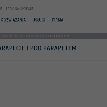
E
TROX NA ŚWIECIE
ROZWIĄZANIA
USŁUGI
FIRMA
Jednostki do montażu w parapecie i pod parapetem
RAPECIE I POD PARAPETEM