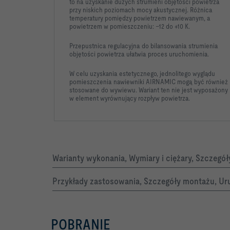
to na uzyskanie dużych strumieni objętości powietrza
przy niskich poziomach mocy akustycznej. Różnica
temperatury pomiędzy powietrzem nawiewanym, a
powietrzem w pomieszczeniu: –12 do +10 K.
Przepustnica regulacyjna do bilansowania strumienia
objętości powietrza ułatwia proces uruchomienia.
W celu uzyskania estetycznego, jednolitego wyglądu
pomieszczenia nawiewniki AIRNAMIC mogą być również
stosowane do wywiewu. Wariant ten nie jest wyposażony
w element wyrównujący rozpływ powietrza.
Warianty wykonania, Wymiary i ciężary, Szczegó
Przykłady zastosowania, Szczegóły montażu, Ur
POBRANIE