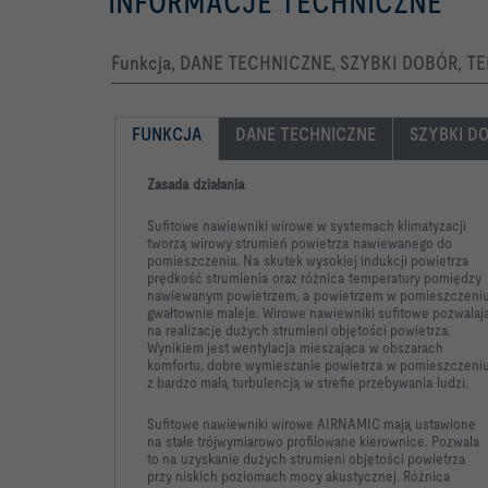
INFORMACJE TECHNICZNE
Funkcja, DANE TECHNICZNE, SZYBKI DOBÓR, T
FUNKCJA
DANE TECHNICZNE
SZYBKI D
Zasada działania
Sufitowe nawiewniki wirowe w systemach klimatyzacji
tworzą wirowy strumień powietrza nawiewanego do
pomieszczenia. Na skutek wysokiej indukcji powietrza
prędkość strumienia oraz różnica temperatury pomiędzy
nawiewanym powietrzem, a powietrzem w pomieszczeni
gwałtownie maleje. Wirowe nawiewniki sufitowe pozwalaj
na realizację dużych strumieni objętości powietrza.
Wynikiem jest wentylacja mieszająca w obszarach
komfortu, dobre wymieszanie powietrza w pomieszczeniu
z bardzo małą turbulencją w strefie przebywania ludzi.
Sufitowe nawiewniki wirowe AIRNAMIC mają ustawione
na stałe trójwymiarowo profilowane kierownice. Pozwala
to na uzyskanie dużych strumieni objętości powietrza
przy niskich poziomach mocy akustycznej. Różnica