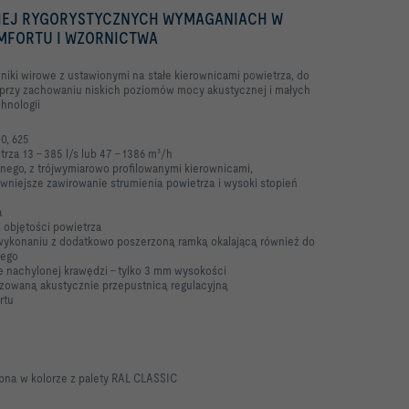
IEJ RYGORYSTYCZNYCH WYMAGANIACH W
OMFORTU I WZORNICTWA
niki wirowe z ustawionymi na stałe kierownicami powietrza, do
 przy zachowaniu niskich poziomów mocy akustycznej i małych
chnologii
0, 625
rza 13 – 385 l/s lub 47 – 1386 m³/h
nego, z trójwymiarowo profilowanymi kierownicami,
wniejsze zawirowanie strumienia powietrza i wysoki stopień
a
i objętości powietrza
 wykonaniu z dodatkowo poszerzoną ramką okalającą również do
nego
nie nachylonej krawędzi - tylko 3 mm wysokości
izowaną akustycznie przepustnicą regulacyjną
rtu
pna w kolorze z palety RAL CLASSIC