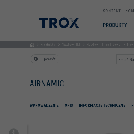
KONTAKT
HOM
PRODUKTY
Produkty
Nawiewniki
Nawiewniki sufitowe
Naw
STRONA
powrót
Zmień Na
GŁÓWNA
AIRNAMIC
WPROWADZENIE
OPIS
INFORMACJE TECHNICZNE
P