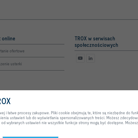
 online
TROX w serwisach
społecznościowych
tanie ofertowe
zenie usterki
ROX
Klikając przycisk, pozwalasz nam zapewnić doskonałą obsługę strony intern
Pliki cookie obejmują te, które są niezbędne do funkcjonowania strony inter
j i łatwe procesy zakupowe. Pliki cookie obejmują te, które są niezbędne do funkc
usług i aplikacji, a także te, które są wykorzystywane wyłącznie do celów st
nienia ustawień lub do wyświetlania spersonalizowanych treści. Możesz zdecydowa
ustawień lub do wyświetlania spersonalizowanych treści. Możesz zdecydowa
ci od wybranych ustawień nie wszystkie funkcje strony mogą być dostępne. Może
zezwolić, i dostosować ustawienia wykorzystania danych w oparciu o indyw
pamiętać, że w zależności od wybranych ustawień nie wszystkie funkcje st
zmienić swój wybór w dowolnym momencie.