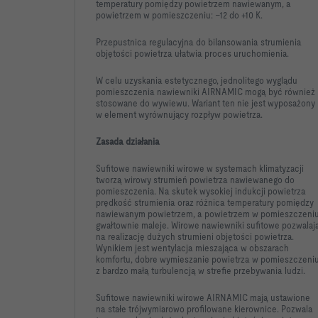
temperatury pomiędzy powietrzem nawiewanym, a
powietrzem w pomieszczeniu: –12 do +10 K.
Przepustnica regulacyjna do bilansowania strumienia
objętości powietrza ułatwia proces uruchomienia.
W celu uzyskania estetycznego, jednolitego wyglądu
pomieszczenia nawiewniki AIRNAMIC mogą być również
stosowane do wywiewu. Wariant ten nie jest wyposażony
w element wyrównujący rozpływ powietrza.
Zasada działania
Sufitowe nawiewniki wirowe w systemach klimatyzacji
tworzą wirowy strumień powietrza nawiewanego do
pomieszczenia. Na skutek wysokiej indukcji powietrza
prędkość strumienia oraz różnica temperatury pomiędzy
nawiewanym powietrzem, a powietrzem w pomieszczeni
gwałtownie maleje. Wirowe nawiewniki sufitowe pozwalaj
na realizację dużych strumieni objętości powietrza.
Wynikiem jest wentylacja mieszająca w obszarach
komfortu, dobre wymieszanie powietrza w pomieszczeniu
z bardzo małą turbulencją w strefie przebywania ludzi.
Sufitowe nawiewniki wirowe AIRNAMIC mają ustawione
na stałe trójwymiarowo profilowane kierownice. Pozwala