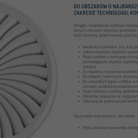
DO OBSZARÓW O NAJBARDZ
ZAKRESIE TECHNOLOGII, K
Okrągłe i kwadratowe sufitowe nawiew
dużych strumieni objętości powietrza
strat ciśnienia, dzięki innowacyjnej te
Wielkości nominalne 300, 400, 60
Zakres strumieni objętości powiet
Płyta czołowa z tworzywa sztucz
pozwalającymi uzyskać najefekty
indukcji
Do nawiewu i wywiewu powietrz
Do stałych i zmiennych strumien
Do wszystkich typów sufitów, w
montażu swobodnie podwieszo
Płyta czołowa o niskiej, delikat
Skrzynka rozprężna ze zoptymal
Zalecany do pomieszczeń komfo
Opcjonalne wyposażenie i akcesoria
Płyta czołowa nawiewnika dostę