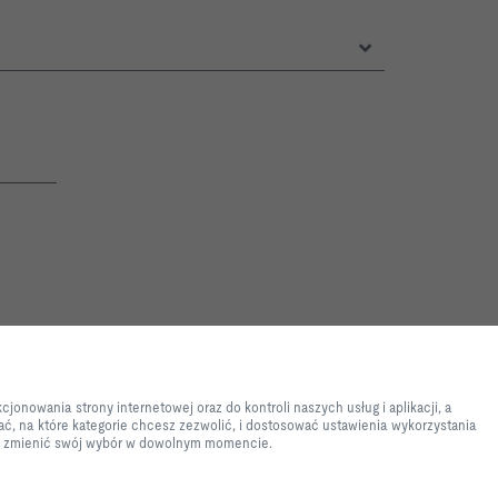
etowej i łatwe procesy zakupowe.
netowej oraz do kontroli naszych
jonowania strony internetowej oraz do kontroli naszych usług i aplikacji, a
atystycznych, usprawnienia
ć, na które kategorie chcesz zezwolić, i dostosować ustawienia wykorzystania
ć, na które kategorie chcesz
sz zmienić swój wybór w dowolnym momencie.
idualne wymagania. Należy
rony mogą być dostępne. Możesz