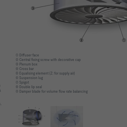
① Diffuser face
② Central fixing screw with decorative cap
③ Plenum box
④ Cross bar
⑤ Equalising element (Z: for supply air)
⑥ Suspension lug
⑦ Spigot
u
⑧ Double lip seal
ą
⑨ Damper blade for volume flow rate balancing
,