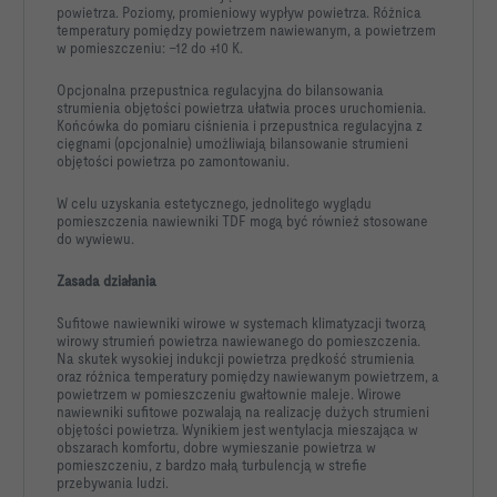
powietrza. Poziomy, promieniowy wypływ powietrza. Różnica
temperatury pomiędzy powietrzem nawiewanym, a powietrzem
w pomieszczeniu: –12 do +10 K.
Opcjonalna przepustnica regulacyjna do bilansowania
strumienia objętości powietrza ułatwia proces uruchomienia.
Końcówka do pomiaru ciśnienia i przepustnica regulacyjna z
cięgnami (opcjonalnie) umożliwiają bilansowanie strumieni
objętości powietrza po zamontowaniu.
W celu uzyskania estetycznego, jednolitego wyglądu
pomieszczenia nawiewniki TDF mogą być również stosowane
do wywiewu.
Zasada działania
Sufitowe nawiewniki wirowe w systemach klimatyzacji tworzą
wirowy strumień powietrza nawiewanego do pomieszczenia.
Na skutek wysokiej indukcji powietrza prędkość strumienia
oraz różnica temperatury pomiędzy nawiewanym powietrzem, a
powietrzem w pomieszczeniu gwałtownie maleje. Wirowe
nawiewniki sufitowe pozwalają na realizację dużych strumieni
objętości powietrza. Wynikiem jest wentylacja mieszająca w
obszarach komfortu, dobre wymieszanie powietrza w
pomieszczeniu, z bardzo małą turbulencją w strefie
przebywania ludzi.