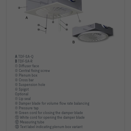
A
TDF-SA-Q
B
TDF-SA-R
① Diffuser face
② Central fixing screw
③ Plenum box
④ Cross bar
⑤ Suspension hole
⑥ Spigot
Optional
⑦ Lip seal
⑧ Damper blade for volume flow rate balancing
⑨ Pressure tap
⑩ Green cord for closing the damper blade
⑪ White cord for opening the damper blade
⑫ Measuring tube
⑬ Text label indicating plenum box variant