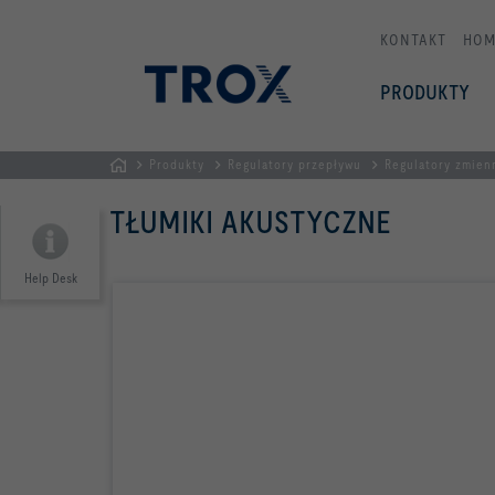
KONTAKT
HOM
PRODUKTY
Produkty
Regulatory przepływu
Regulatory zmien
STRONA
TŁUMIKI AKUSTYCZNE
GŁÓWNA
Help Desk