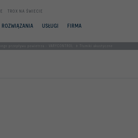
E
TROX NA ŚWIECIE
ROZWIĄZANIA
USŁUGI
FIRMA
nego przepływu powietrza - VARYCONTROL
Tłumiki akustyczne