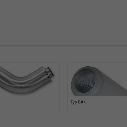
F
Typ CAK
więcej
więcej