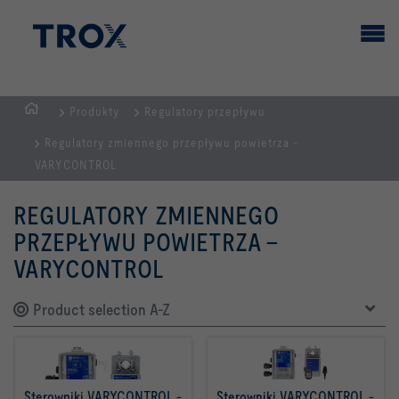
Produkty
Regulatory przepływu
STRONA
Regulatory zmiennego przepływu powietrza -
GŁÓWNA
VARYCONTROL
REGULATORY ZMIENNEGO
PRZEPŁYWU POWIETRZA -
VARYCONTROL
Product selection A-Z
Sterowniki VARYCONTROL - 
Sterowniki VARYCONTROL - 