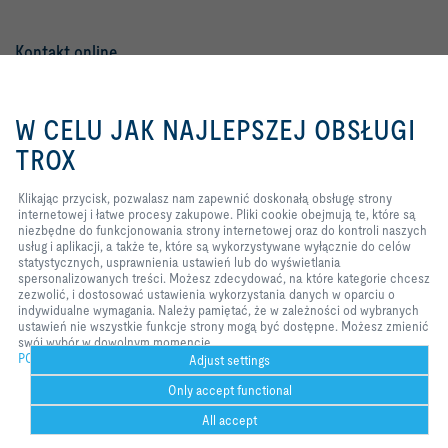
Kontakt online
Zapytanie ofertowe
Klikając przycisk, pozwalasz nam
zapewnić doskonałą obsługę
W CELU JAK NAJLEPSZEJ OBSŁUGI
Zgłoszenie usterki
strony internetowej i łatwe procesy
zakupowe. Pliki cookie obejmują
TROX
te, które są niezbędne do
funkcjonowania strony
TROX w serwisach społecznościowych
Klikając przycisk, pozwalasz nam zapewnić doskonałą obsługę strony
internetowej oraz do kontroli
internetowej i łatwe procesy zakupowe. Pliki cookie obejmują te, które są
naszych usług i aplikacji, a także
niezbędne do funkcjonowania strony internetowej oraz do kontroli naszych
te, które są wykorzystywane
usług i aplikacji, a także te, które są wykorzystywane wyłącznie do celów
wyłącznie do celów
statystycznych, usprawnienia ustawień lub do wyświetlania
statystycznych, usprawnienia
Home
Kontakt
Dane firmy
Ogólne warunki dostawy i płatności
spersonalizowanych treści. Możesz zdecydować, na które kategorie chcesz
ustawień lub do wyświetlania
zezwolić, i dostosować ustawienia wykorzystania danych w oparciu o
spersonalizowanych treści.
Polityka prywatności
Wyłączenie odpowiedzialności
indywidualne wymagania. Należy pamiętać, że w zależności od wybranych
Możesz zdecydować, na które
ustawień nie wszystkie funkcje strony mogą być dostępne. Możesz zmienić
kategorie chcesz zezwolić, i
2026 © TROX Polska Sp. z o.o.
swój wybór w dowolnym momencie.
dostosować ustawienia
POLICY
wykorzystania danych w oparciu o
Adjust settings
indywidualne wymagania. Należy
Only accept functional
pamiętać, że w zależności od
wybranych ustawień nie wszystkie
All accept
funkcje strony mogą być
dostępne. Możesz zmienić swój
Help Desk
wydruk
Cookie settings
ulubione
prześlij 
kontakt
PDF